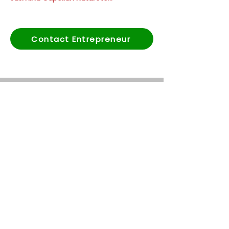
Contact Entrepreneur
Subscribe to our newsletter
First name
*
Last name
*
Email
*